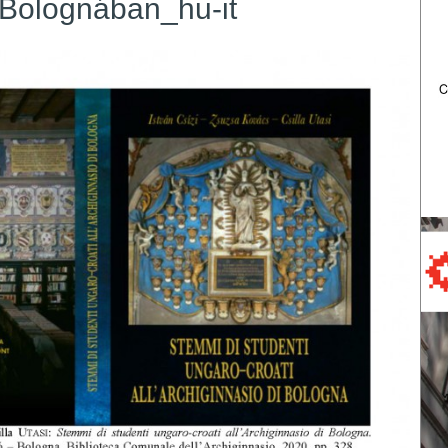
Bolognában_hu-it