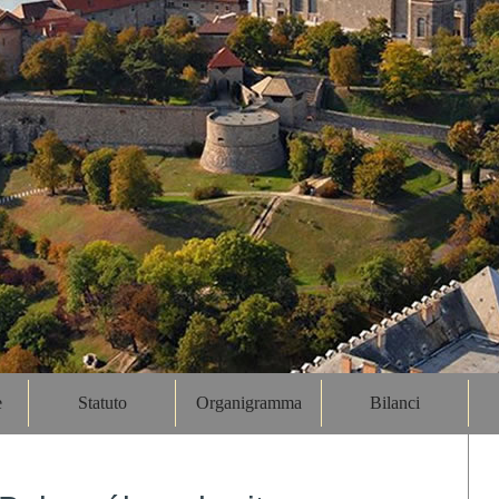
e
Statuto
Organigramma
Bilanci